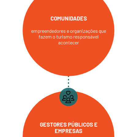
COMUNIDADES
empreendedores e organizações que
fazem o turismo responsável
acontecer
GESTORES PÚBLICOS E
EMPRESAS