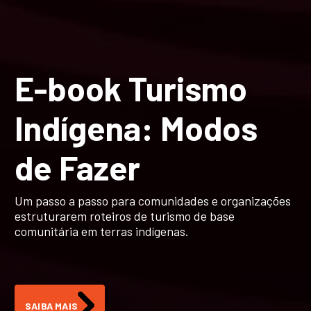
Indígenas:
inspiração para o
E-book Turismo
turismo que
Indígena: Modos
queremos
de Fazer
Elas reúnem condições particulares para o
Um passo a passo para comunidades e organizações
desenvolvimento de negócios comunitários, como a
estruturarem roteiros de turismo de base
demanda por defesa e gestão do território –
comunitária em terras indígenas.
condição básica para que continuem a existir.
SAIBA MAIS
LEIA MAIS