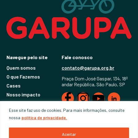
Navegue pelo site
Fale conosco
Quem somos
contato@garupa.org.br
O que Fazemos
Praça Dom José Gaspar, 134, 18º
andar República, São Paulo, SP
Cases
Nosso impacto
Notícias
Esse site faz uso de cookies. Para mais informações, consulte
nossa
política de privacidade.
© 2023 Associação Garupa | Site by
PiU Comunica
Aceitar