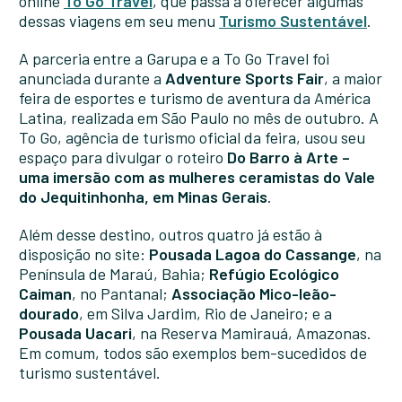
online
To Go Travel
, que passa a oferecer algumas
dessas viagens em seu menu
Turismo Sustentável
.
A parceria entre a Garupa e a To Go Travel foi
anunciada durante a
Adventure Sports Fair
, a maior
feira de esportes e turismo de aventura da América
Latina, realizada em São Paulo no mês de outubro. A
To Go, agência de turismo oficial da feira, usou seu
espaço para divulgar o roteiro
Do Barro à Arte –
uma imersão com as mulheres ceramistas do Vale
do Jequitinhonha, em Minas Gerais
.
Além desse destino, outros quatro já estão à
disposição no site:
Pousada Lagoa do Cassange
, na
Península de Maraú, Bahia;
Refúgio Ecológico
Caiman
, no Pantanal;
Associação Mico-leão-
dourado
, em Silva Jardim, Rio de Janeiro; e a
Pousada Uacari
, na Reserva Mamirauá, Amazonas.
Em comum, todos são exemplos bem-sucedidos de
turismo sustentável.